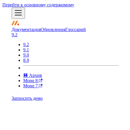
Перейти к основному содержимому
Документация
Обновления
Глоссарий
9.2
9.2
9.1
9.0
8.9
💾 Архив
Monq 8
Monq 7
Запросить демо