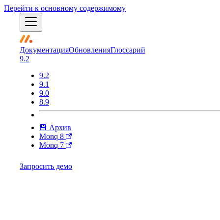
Перейти к основному содержимому
Документация
Обновления
Глоссарий
9.2
9.2
9.1
9.0
8.9
💾 Архив
Monq 8
Monq 7
Запросить демо