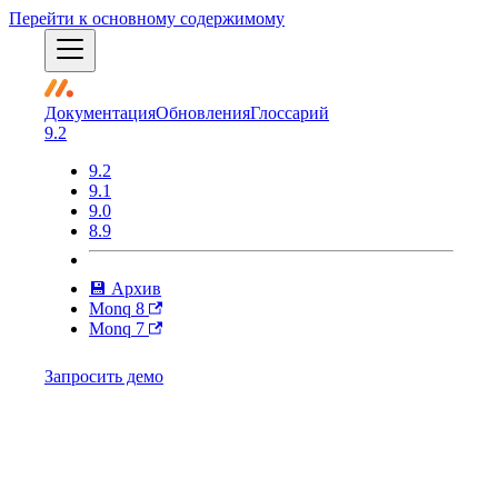
Перейти к основному содержимому
Документация
Обновления
Глоссарий
9.2
9.2
9.1
9.0
8.9
💾 Архив
Monq 8
Monq 7
Запросить демо