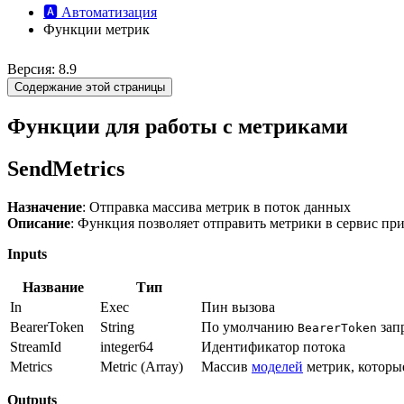
🅰️ Автоматизация
Функции метрик
Версия: 8.9
Содержание этой страницы
Функции для работы с метриками
SendMetrics
Назначение
: Отправка массива метрик в поток данных
Описание
: Функция позволяет отправить метрики в сервис пр
Inputs
Название
Тип
In
Exec
Пин вызова
BearerToken
String
По умолчанию
зап
BearerToken
StreamId
integer64
Идентификатор потока
Metrics
Metric (Array)
Массив
моделей
метрик, которы
Outputs