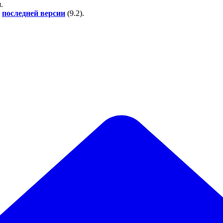
.
у
последней версии
(
9.2
).