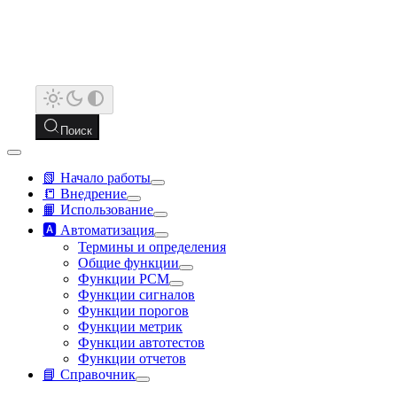
Поиск
📗 Начало работы
📒 Внедрение
📙 Использование
🅰️ Автоматизация
Термины и определения
Общие функции
Функции РСМ
Функции сигналов
Функции порогов
Функции метрик
Функции автотестов
Функции отчетов
📘 Справочник