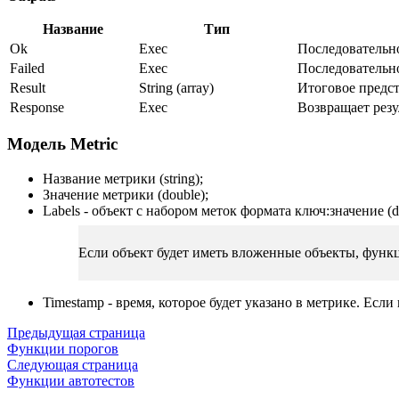
Название
Тип
Ok
Exec
Последовательно
Failed
Exec
Последовательно
Result
String (array)
Итоговое предс
Response
Exec
Возвращает резу
Модель Metric
Название метрики (string);
Значение метрики (double);
Labels - объект с набором меток формата ключ
:значение
(d
Если объект будет иметь вложенные объекты, функ
Timestamp - время, которое будет указано в метрике. Если
Предыдущая страница
Функции порогов
Следующая страница
Функции автотестов