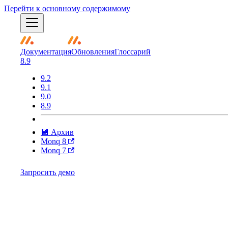
Перейти к основному содержимому
Документация
Обновления
Глоссарий
8.9
9.2
9.1
9.0
8.9
💾 Архив
Monq 8
Monq 7
Запросить демо