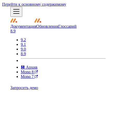
Перейти к основному содержимому
Документация
Обновления
Глоссарий
8.9
9.2
9.1
9.0
8.9
💾 Архив
Monq 8
Monq 7
Запросить демо