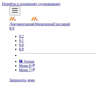
Перейти к основному содержимому
Документация
Обновления
Глоссарий
8.9
9.2
9.1
9.0
8.9
💾 Архив
Monq 8
Monq 7
Запросить демо