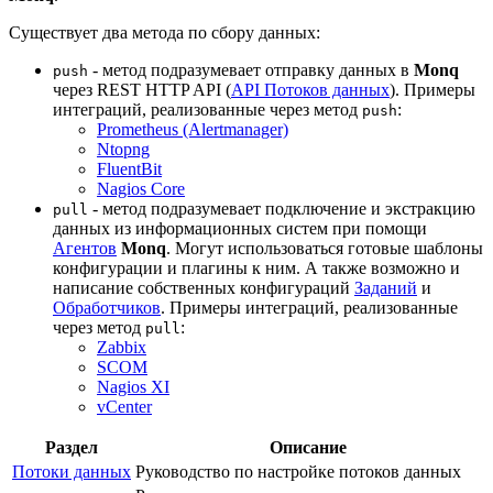
Существует два метода по сбору данных:
- метод подразумевает отправку данных в
Monq
push
через REST HTTP API (
API Потоков данных
). Примеры
интеграций, реализованные через метод
:
push
Prometheus (Alertmanager)
Ntopng
FluentBit
Nagios Core
- метод подразумевает подключение и экстракцию
pull
данных из информационных систем при помощи
Агентов
Monq
. Могут использоваться готовые шаблоны
конфигурации и плагины к ним. А также возможно и
написание собственных конфигураций
Заданий
и
Обработчиков
. Примеры интеграций, реализованные
через метод
:
pull
Zabbix
SCOM
Nagios XI
vCenter
Раздел
Описание
Потоки данных
Руководство по настройке потоков данных