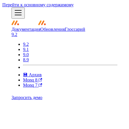
Перейти к основному содержимому
Документация
Обновления
Глоссарий
9.2
9.2
9.1
9.0
8.9
💾 Архив
Monq 8
Monq 7
Запросить демо