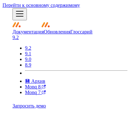
Перейти к основному содержимому
Документация
Обновления
Глоссарий
9.2
9.2
9.1
9.0
8.9
💾 Архив
Monq 8
Monq 7
Запросить демо