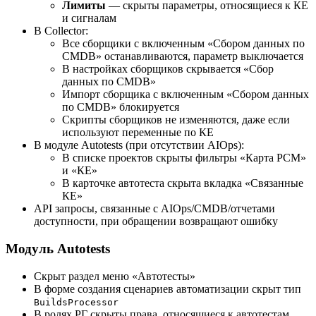
Лимиты
— скрыты параметры, относящиеся к КЕ
и сигналам
В Collector:
Все сборщики с включенным «Сбором данных по
CMDB» останавливаются, параметр выключается
В настройках сборщиков скрывается «Сбор
данных по CMDB»
Импорт сборщика с включенным «Сбором данных
по CMDB» блокируется
Скрипты сборщиков не изменяются, даже если
используют переменные по КЕ
В модуле Autotests (при отсутствии AIOps):
В списке проектов скрыты фильтры «Карта РСМ»
и «КЕ»
В карточке автотеста скрыта вкладка «Связанные
КЕ»
API запросы, связанные с AIOps/CMDB/отчетами
доступности, при обращении возвращают ошибку
Модуль Autotests
Скрыт раздел меню «Автотесты»
В форме создания сценариев автоматизации скрыт тип
BuildsProcessor
В ролях РГ скрыты права, относящиеся к автотестам