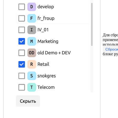
Для сбр
примене
использ
Сброси
блоке р