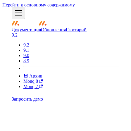
Перейти к основному содержимому
Документация
Обновления
Глоссарий
9.2
9.2
9.1
9.0
8.9
💾 Архив
Monq 8
Monq 7
Запросить демо