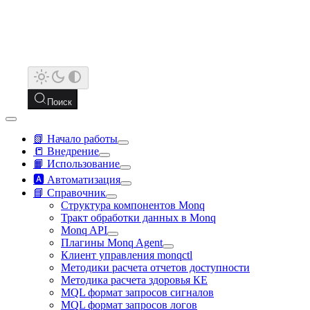
Поиск
📗 Начало работы
📒 Внедрение
📙 Использование
🅰️ Автоматизация
📘 Справочник
Структура компонентов Monq
Тракт обработки данных в Monq
Monq API
Плагины Monq Agent
Клиент управления monqctl
Методики расчета отчетов доступности
Методика расчета здоровья КЕ
MQL формат запросов сигналов
MQL формат запросов логов