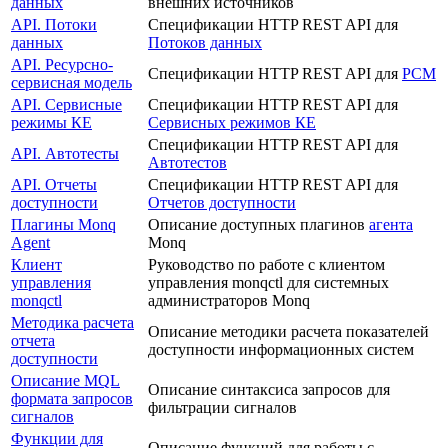
данных
внешних источников
API. Потоки
Спецификации HTTP REST API для
данных
Потоков данных
API. Ресурсно-
Спецификации HTTP REST API для
РСМ
сервисная модель
API. Сервисные
Спецификации HTTP REST API для
режимы КЕ
Сервисных режимов КЕ
Спецификации HTTP REST API для
API. Автотесты
Автотестов
API. Отчеты
Спецификации HTTP REST API для
доступности
Отчетов доступности
Плагины Monq
Описание доступных плагинов
агента
Agent
Monq
Клиент
Руководство по работе с клиентом
управления
управления monqctl для системных
monqctl
администраторов Monq
Методика расчета
Описание методики расчета показателей
отчета
доступности информационных систем
доступности
Описание MQL
Описание синтаксиса запросов для
формата запросов
фильтрации сигналов
сигналов
Функции для
Описание функций для работы с