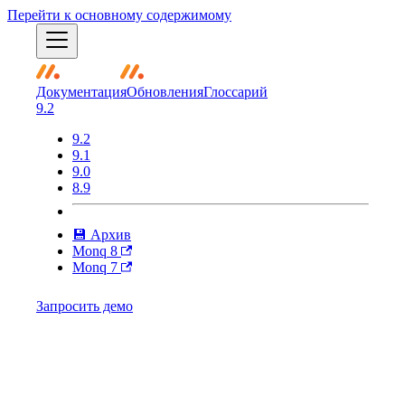
Перейти к основному содержимому
Документация
Обновления
Глоссарий
9.2
9.2
9.1
9.0
8.9
💾 Архив
Monq 8
Monq 7
Запросить демо