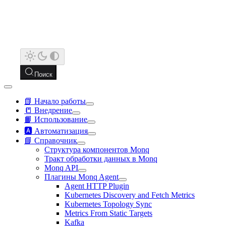
Поиск
📗 Начало работы
📒 Внедрение
📙 Использование
🅰️ Автоматизация
📘 Справочник
Структура компонентов Monq
Тракт обработки данных в Monq
Monq API
Плагины Monq Agent
Agent HTTP Plugin
Kubernetes Discovery and Fetch Metrics
Kubernetes Topology Sync
Metrics From Static Targets
Kafka