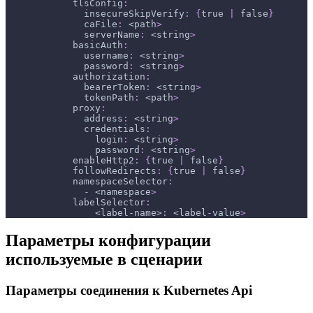
tlsConfig
:
insecureSkipVerify
:
{
true 
|
 false
}
caFile
:
 <path
>
serverName
:
 <string
>
basicAuth
:
username
:
 <string
>
password
:
 <string
>
authorization
:
bearerToken
:
 <string
>
tokenPath
:
 <path
>
proxy
:
address
:
 <string
>
credentials
:
login
:
 <string
>
password
:
 <string
>
enableHttp2
:
{
true 
|
 false
}
followRedirects
:
{
true 
|
 false
}
namespaceSelector
:
-
 <namespace
>
labelSelector
:
<label-name>
:
 <label
-
value
>
Параметры конфигурации
используемые в сценарии
Параметры соединения к Kubernetes Api