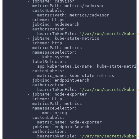
-
jobName
:
 cadvisor
metricsPath
:
 metrics/cadvisor
customLabels
:
metricsPath
:
 metrics/cadvisor
scheme
:
 https
jobKind
:
 nodeSearch
authorization
:
bearerTokenFile
:
"/var/run/secrets/kubern
-
jobName
:
 kube
-
state
-
metrics
scheme
:
 http
metricsPath
:
 metrics
namespaceSelector
:
-
 kube
-
system
labelSelector
:
app.kubernetes.io/name
:
 kube
-
state
-
metric
customLabels
:
metric_name
:
 kube
-
state
-
metrics
jobKind
:
 endpointSearch
authorization
:
bearerTokenFile
:
"/var/run/secrets/kubern
-
jobName
:
 node
-
exporter
scheme
:
 http
metricsPath
:
 metrics
namespaceSelector
:
-
 monitoring
customLabels
:
metric_name
:
 node
-
exporter
jobKind
:
 endpointSearch
authorization
:
bearerTokenFile
:
"/var/run/secrets/kubern