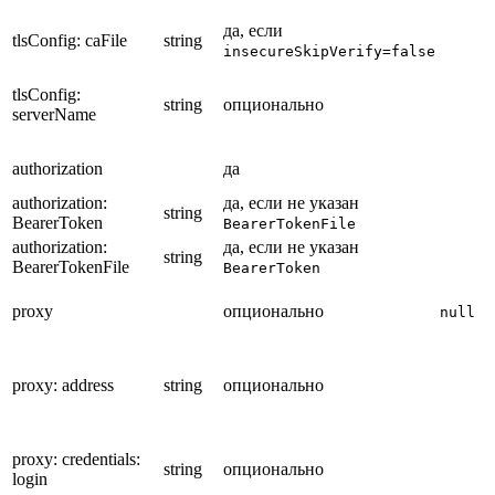
да, если
tlsConfig: caFile
string
insecureSkipVerify=false
tlsConfig:
string
опционально
serverName
authorization
да
authorization:
да, если не указан
string
BearerToken
BearerTokenFile
authorization:
да, если не указан
string
BearerTokenFile
BearerToken
proxy
опционально
null
proxy: address
string
опционально
proxy: credentials:
string
опционально
login