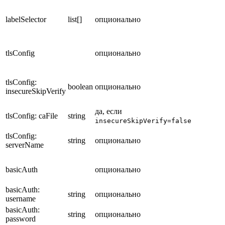
labelSelector
list[]
опционально
tlsConfig
опционально
tlsConfig:
boolean
опционально
insecureSkipVerify
да, если
tlsConfig: caFile
string
insecureSkipVerify=false
tlsConfig:
string
опционально
serverName
basicAuth
опционально
basicAuth:
string
опционально
username
basicAuth:
string
опционально
password