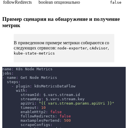
followRedirects
boolean
опционально
false
Пример сценария на обнаружение и получение
метрик
В приведенном примере метрики собираются со
следующих сервисов:
,
,
node-exporter
cAdvisor
kube-state-metrics
name
:
 K8s Node Metrics
jobs
:
-
name
:
 Get Node Metrics
steps
:
-
plugin
:
 k8sMetricsDataFlow
with
:
streamId
:
 $.vars.stream.id
streamKey
:
 $.vars.stream.key
apiUri
:
"{{ vars.stream.params.apiUri }}"
timeout
:
10
enableHttp2
:
false
followRedirects
:
false
maxSamplesPerSend
:
500
scrapeConfigs
: