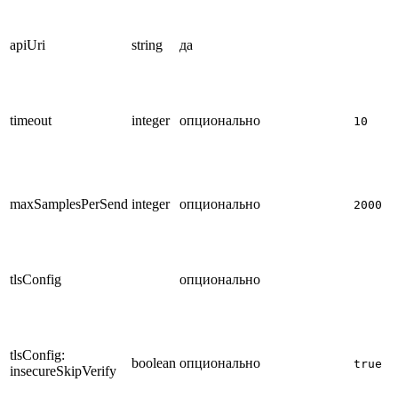
apiUri
string
да
timeout
integer
опционально
10
maxSamplesPerSend
integer
опционально
2000
tlsConfig
опционально
tlsConfig:
boolean
опционально
true
insecureSkipVerify