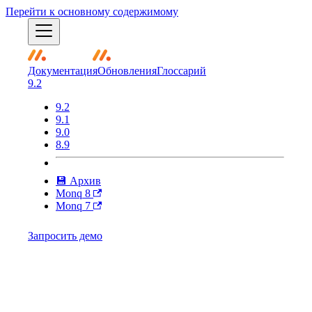
Перейти к основному содержимому
Документация
Обновления
Глоссарий
9.2
9.2
9.1
9.0
8.9
💾 Архив
Monq 8
Monq 7
Запросить демо