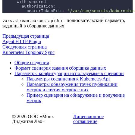
with-secured
:
authorization
:
bearerTokenFile
:
"/var/run/secrets/kubernetes
- пользовательский параметр,
vars.stream.params.apiUri
заданный в сборщике данных
Предыдущая страница
Agent HTTP Plugin
Следующая страница
Kubernetes Topology Sync
Общие сведения
Формат сценария задания сборщика данных
Параметры конфигурации используемые в сценарии
Параметры соединения к Kubernetes Api
Параметры обнаружения точек публикации
метрик и снятия метрик с них
Пример сценария на обнаружение и получение
метрик
© 2026 ООО «Монк
Лицензионное
Диджитал Лаб»
соглашение