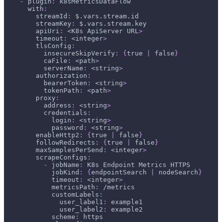
-
plugin
:
 k8sMetricsDataFlow
with
:
streamId
:
 $.vars.stream.id
streamKey
:
 $.vars.stream.key
apiUri
:
 <K8s ApiServer URL
>
timeout
:
 <integer
>
tlsConfig
:
insecureSkipVerify
:
{
true 
|
 false
}
caFile
:
 <path
>
serverName
:
 <string
>
authorization
:
bearerToken
:
 <string
>
tokenPath
:
 <path
>
proxy
:
address
:
 <string
>
credentials
:
login
:
 <string
>
password
:
 <string
>
enableHttp2
:
{
true 
|
 false
}
followRedirects
:
{
true 
|
 false
}
maxSamplesPerSend
:
 <integer
>
scrapeConfigs
:
-
jobName
:
 K8s Endpoint Metrics HTTPS
jobKind
:
{
endpointSearch 
|
 nodeSearch
}
timeout
:
 <integer
>
metricsPath
:
 /metrics
customLabels
:
user_label1
:
 example1
user_label2
:
 example2
scheme
:
 https