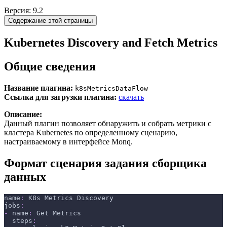
Версия: 9.2
Содержание этой страницы
Kubernetes Discovery and Fetch Metrics
Общие сведения
Название плагина:
k8sMetricsDataFlow
Ссылка для загрузки плагина:
скачать
Описание:
Данный плагин позволяет обнаружить и собрать метрики с
кластера Kubernetes по определенному сценарию,
настраиваемому в интерфейсе Monq.
Формат сценария задания сборщика
данных
name
:
 K8s Metrics Discovery
jobs
:
-
name
:
 Get Metrics
steps
: