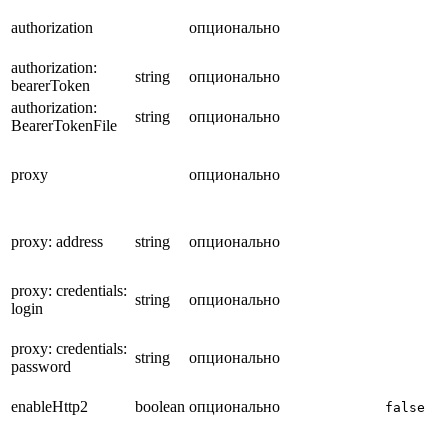
authorization
опционально
authorization:
string
опционально
bearerToken
authorization:
string
опционально
BearerTokenFile
proxy
опционально
proxy: address
string
опционально
proxy: credentials:
string
опционально
login
proxy: credentials:
string
опционально
password
enableHttp2
boolean
опционально
false