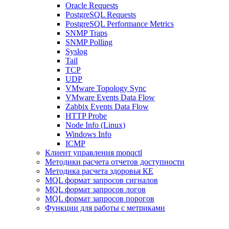
Oracle Requests
PostgreSQL Requests
PostgreSQL Performance Metrics
SNMP Traps
SNMP Polling
Syslog
Tail
TCP
UDP
VMware Topology Sync
VMware Events Data Flow
Zabbix Events Data Flow
HTTP Probe
Node Info (Linux)
Windows Info
ICMP
Клиент управления monqctl
Методики расчета отчетов доступности
Методика расчета здоровья КЕ
MQL формат запросов сигналов
MQL формат запросов логов
MQL формат запросов порогов
Функции для работы с метриками