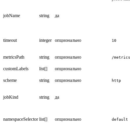
jobName
string
да
timeout
integer
опционально
10
metricsPath
string
опционально
/metric
customLabels
list[]
опционально
scheme
string
опционально
http
jobKind
string
да
namespaceSelector
list[]
опционально
default