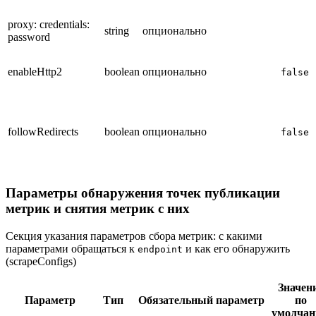
proxy: credentials:
string
опционально
password
enableHttp2
boolean
опционально
false
followRedirects
boolean
опционально
false
Параметры обнаружения точек публикации
метрик и снятия метрик с них
Секция указания параметров сбора метрик: с какими
параметрами обращаться к
и как его обнаружить
endpoint
(scrapeConfigs)
Значен
Параметр
Тип
Обязательный параметр
по
умолча