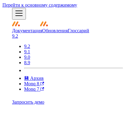
Перейти к основному содержимому
Документация
Обновления
Глоссарий
9.2
9.2
9.1
9.0
8.9
💾 Архив
Monq 8
Monq 7
Запросить демо