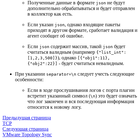
Полученные данные в формате
не будут
json
дополнительно обрабатываться и будет отправлен
в коллектор как есть.
Если указан
, однако входящие пакеты
json
приходят в другом формате, сработает валидация и
агент сообщит об ошибке.
Если
содержит массив, такой
будет
json
json
считаться валидным (например
{"list_int":
), однако
[1,2,3,500]}
[{"obj1":11},
- будет считаться невалидным.
{"obj2":22}]
При указании
следует учесть следующие
separator=\n
особенности:
Если в ходе прослушивания логов с порта плагин
встретит указанный символ (
) это будет означать
\n
что лог закончен и вся последующая информация
относится к новому логу.
Предыдущая страница
TCP
Следующая страница
VMware Topology Sync