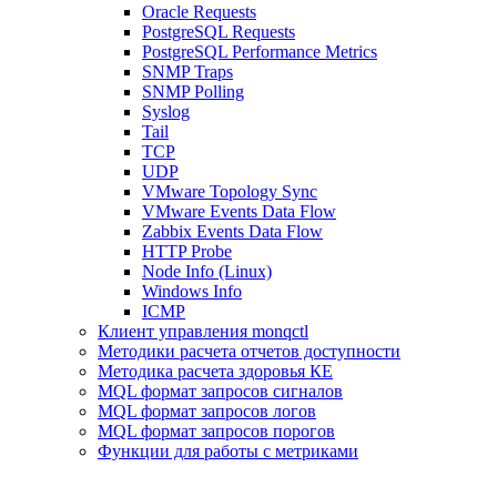
Oracle Requests
PostgreSQL Requests
PostgreSQL Performance Metrics
SNMP Traps
SNMP Polling
Syslog
Tail
TCP
UDP
VMware Topology Sync
VMware Events Data Flow
Zabbix Events Data Flow
HTTP Probe
Node Info (Linux)
Windows Info
ICMP
Клиент управления monqctl
Методики расчета отчетов доступности
Методика расчета здоровья КЕ
MQL формат запросов сигналов
MQL формат запросов логов
MQL формат запросов порогов
Функции для работы с метриками