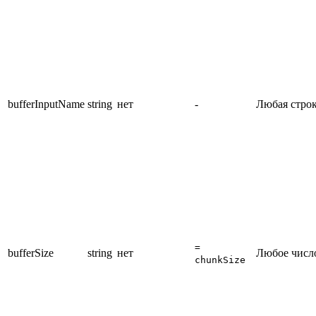
bufferInputName
string
нет
-
Любая стро
=
bufferSize
string
нет
Любое числ
chunkSize