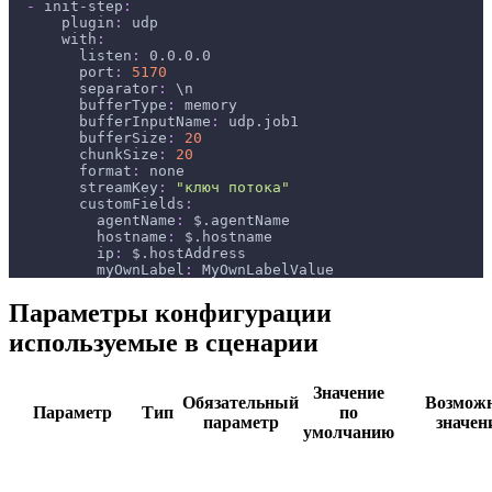
-
init-step
:
plugin
:
 udp
with
:
listen
:
 0.0.0.0
port
:
5170
separator
:
 \n
bufferType
:
 memory
bufferInputName
:
 udp.job1
bufferSize
:
20
chunkSize
:
20
format
:
 none
streamKey
:
"ключ потока"
customFields
:
agentName
:
 $.agentName 
hostname
:
 $.hostname 
ip
:
 $.hostAddress
myOwnLabel
:
 MyOwnLabelValue
Параметры конфигурации
используемые в сценарии
Значение
Обязательный
Возмож
Параметр
Тип
по
параметр
значен
умолчанию