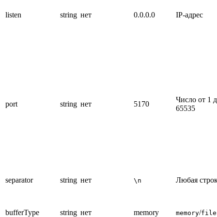
listen
string
нет
0.0.0.0
IP-адрес
Число от 1 
port
string
нет
5170
65535
separator
string
нет
Любая стро
\n
bufferType
string
нет
memory
/
memory
file