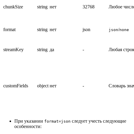
chunkSize
string
нет
32768
Любое числ
format
string
нет
json
/
json
none
streamKey
string
да
-
Любая стро
customFields
object
нет
-
Словарь зн
При указании
следует учесть следующие
format=json
особенности: