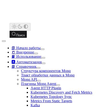
Поиск
📗 Начало работы
📒 Внедрение
📙 Использование
🅰️ Автоматизация
📘 Справочник
Структура компонентов Monq
Тракт обработки данных в Monq
Monq API
Плагины Monq Agent
Agent HTTP Plugin
Kubernetes Discovery and Fetch Metrics
Kubernetes Topology Sync
Metrics From Static Targets
Kafka