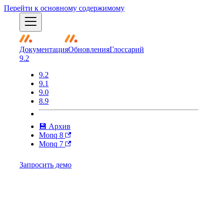
Перейти к основному содержимому
Документация
Обновления
Глоссарий
9.2
9.2
9.1
9.0
8.9
💾 Архив
Monq 8
Monq 7
Запросить демо