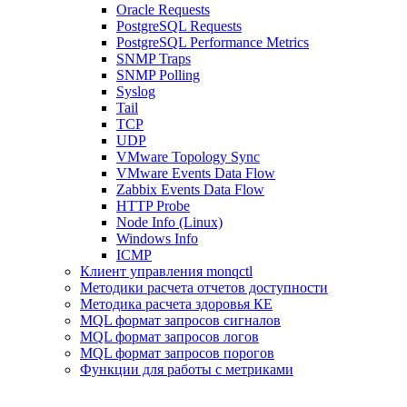
Oracle Requests
PostgreSQL Requests
PostgreSQL Performance Metrics
SNMP Traps
SNMP Polling
Syslog
Tail
TCP
UDP
VMware Topology Sync
VMware Events Data Flow
Zabbix Events Data Flow
HTTP Probe
Node Info (Linux)
Windows Info
ICMP
Клиент управления monqctl
Методики расчета отчетов доступности
Методика расчета здоровья КЕ
MQL формат запросов сигналов
MQL формат запросов логов
MQL формат запросов порогов
Функции для работы с метриками