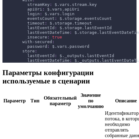
streamKey
:
 $.vars.stream.key
apiUri
:
 $.vars.apiUri
login
:
 $.vars.login
eventsCount
:
 $.storage.eventsCount
timeout
:
 $.storage.timeout
lastEventId
:
 $.storage.lastEventId
lastEventDateTime
:
 $.storage.lastEventDateTim
insecure
:
true
with-secured
:
password
:
 $.vars.password
store
:
lastEventId
:
 $._outputs.lastEventId
lastEventDateTime
:
 $._outputs.lastEventDateTi
Параметры конфигурации
используемые в сценарии
Значение
Обязательный
Параметр
Тип
по
Описание
параметр
умолчанию
Идентификатор
потока, в кото
необходимо
отправлять
собранные дан