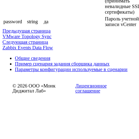
(принимать
невалидные SS
сертификаты)
Пароль учетной
password
string
да
записи vCenter
Предыдущая страница
VMware Topology Sync
Следующая страница
Zabbix Events Data Flow
Общие сведения
Пример сценария задания сборщика данных
Параметры конфигурации используемые в сценарии
© 2026 ООО «Монк
Лицензионное
Диджитал Лаб»
соглашение