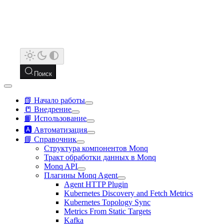
Поиск
📗 Начало работы
📒 Внедрение
📙 Использование
🅰️ Автоматизация
📘 Справочник
Структура компонентов Monq
Тракт обработки данных в Monq
Monq API
Плагины Monq Agent
Agent HTTP Plugin
Kubernetes Discovery and Fetch Metrics
Kubernetes Topology Sync
Metrics From Static Targets
Kafka