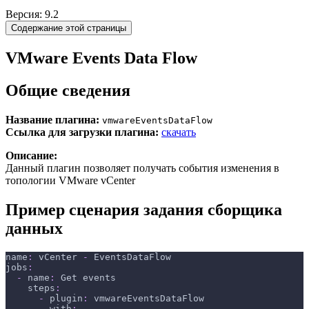
Версия: 9.2
Содержание этой страницы
VMware Events Data Flow
Общие сведения
Название плагина:
vmwareEventsDataFlow
Ссылка для загрузки плагина:
скачать
Описание:
Данный плагин позволяет получать события изменения в
топологии VMware vCenter
Пример сценария задания сборщика
данных
name
:
 vCenter 
-
 EventsDataFlow
jobs
:
-
name
:
 Get events
steps
:
-
plugin
:
 vmwareEventsDataFlow
with
: