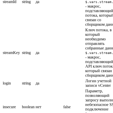
streamId
string
да
$.vars.stream
- макрос,
подставляющий
потока, которы
связан со
сборщиком дан
Ключ потока, в
который
необходимо
отправлять
собранные дан
streamKey
string
да
$.vars.stream
- макрос,
подставляющи
API ключ поток
который связан
сборщиком дан
Логин учетной
login
string
да
записи vCenter
Параметр,
позволяющий
запросу выполн
небезопасное S
insecure
boolean
нет
false
подключение