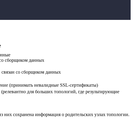
е
анные
 со сборщиком данных
 связан со сборщиком данных
ение (принимать невалидные SSL-сертификаты)
 (релевантно для больших топологий, где результирующие
 из них сохранена информация о родительских узлах топологии.