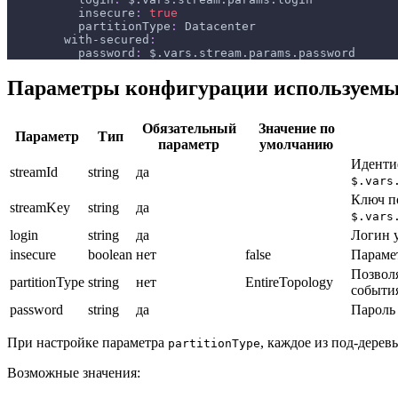
insecure
:
true
partitionType
:
 Datacenter
with-secured
:
password
:
 $.vars.stream.params.password
Параметры конфигурации используемы
Обязательный
Значение по
Параметр
Тип
параметр
умолчанию
Иденти
streamId
string
да
$.vars
Ключ п
streamKey
string
да
$.vars
login
string
да
Логин у
insecure
boolean
нет
false
Параме
Позволя
partitionType
string
нет
EntireTopology
событи
password
string
да
Пароль 
При настройке параметра
, каждое из под-дерев
partitionType
Возможные значения: