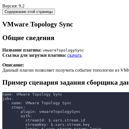
Версия: 9.2
Содержание этой страницы
VMware Topology Sync
Общие сведения
Название плагина:
vmwareTopologySync
Ссылка для загрузки плагина:
скачать
Описание:
Данный плагин позволяет получить событие топологии из VMw
Пример сценария задания сборщика да
name
:
 VMware Topology Sync
jobs
:
-
name
:
 VMware Topology Sync
steps
:
-
plugin
:
 vmwareTopologySync
with
:
streamId
:
 $.vars.stream.id
streamKey
:
 $.vars.stream.key
login
:
 $.vars.stream.params.login