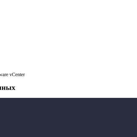
are vCenter
нных