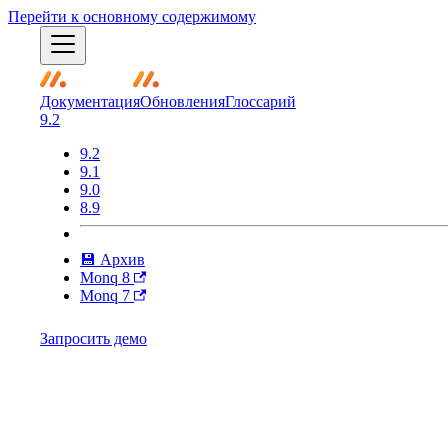
Перейти к основному содержимому
Документация
Обновления
Глоссарий
9.2
9.2
9.1
9.0
8.9
💾 Архив
Monq 8
Monq 7
Запросить демо