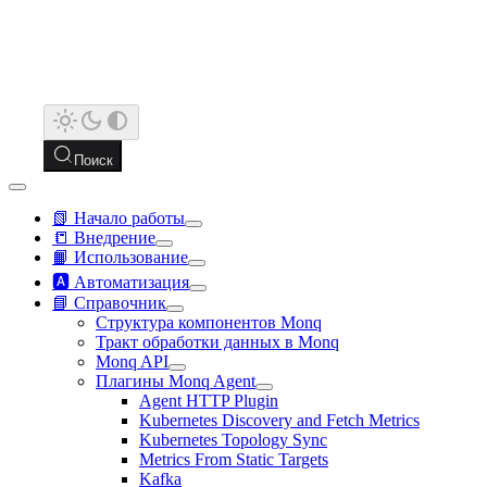
Поиск
📗 Начало работы
📒 Внедрение
📙 Использование
🅰️ Автоматизация
📘 Справочник
Структура компонентов Monq
Тракт обработки данных в Monq
Monq API
Плагины Monq Agent
Agent HTTP Plugin
Kubernetes Discovery and Fetch Metrics
Kubernetes Topology Sync
Metrics From Static Targets
Kafka