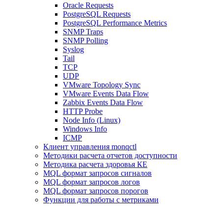
Oracle Requests
PostgreSQL Requests
PostgreSQL Performance Metrics
SNMP Traps
SNMP Polling
Syslog
Tail
TCP
UDP
VMware Topology Sync
VMware Events Data Flow
Zabbix Events Data Flow
HTTP Probe
Node Info (Linux)
Windows Info
ICMP
Клиент управления monqctl
Методики расчета отчетов доступности
Методика расчета здоровья КЕ
MQL формат запросов сигналов
MQL формат запросов логов
MQL формат запросов порогов
Функции для работы с метриками