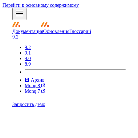
Перейти к основному содержимому
Документация
Обновления
Глоссарий
9.2
9.2
9.1
9.0
8.9
💾 Архив
Monq 8
Monq 7
Запросить демо