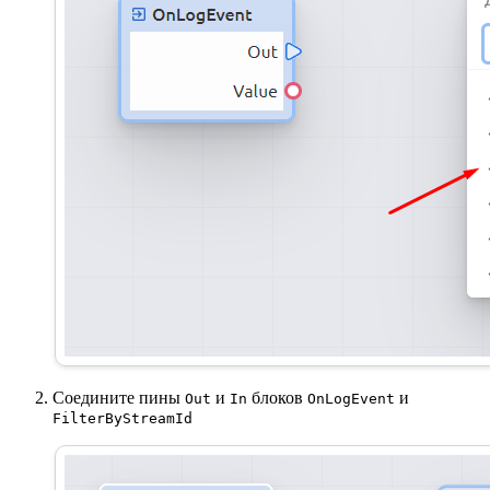
Соедините пины
и
блоков
и
Out
In
OnLogEvent
FilterByStreamId