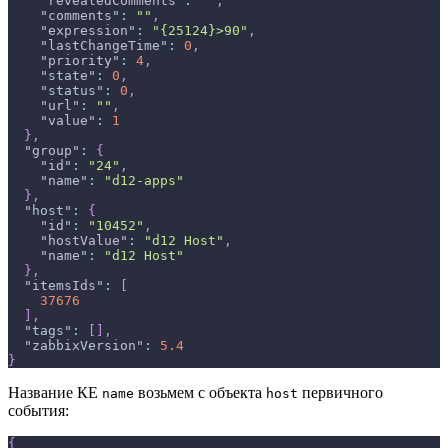
"revealedComments"
:
""
,
"comments"
:
""
,
"expression"
:
"{25124}>90"
,
"lastChangeTime"
:
0
,
"priority"
:
4
,
"state"
:
0
,
"status"
:
0
,
"url"
:
""
,
"value"
:
1
}
,
"group"
:
{
"id"
:
"24"
,
"name"
:
"d12-apps"
}
,
"host"
:
{
"id"
:
"10452"
,
"hostValue"
:
"d12 Host"
,
"name"
:
"d12 Host"
}
,
"itemsIds"
:
[
37676
]
,
"tags"
:
[
]
,
"zabbixVersion"
:
5.4
}
Название КЕ
возьмем с объекта
первичного
name
host
события:
{