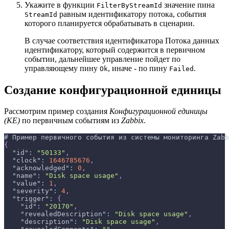
Укажите в функции
значение пина
FilterByStreamId
равным идентификатору потока, события
StreamId
которого планируется обрабатывать в сценарии.
В случае соответствия идентификатора Потока данных
идентификатору, который содержится в первичном
событии, дальнейшее управление пойдет по
управляющему пину
, иначе - по пину
.
Ok
Failed
Создание конфигурационной единицы
Рассмотрим пример создания
Конфигурационной единицы
(КЕ)
по первичным событиям из
Zabbix
.
# Пример первичного события из системы мониторинга Zabb
{
"id"
:
"50133"
,
"clock"
:
1646785676
,
"acknowledged"
:
0
,
"name"
:
"Disk space usage"
,
"value"
:
1
,
"severity"
:
4
,
"trigger"
:
{
"id"
:
"20170"
,
"revealedDescription"
:
"Disk space usage"
,
"description"
:
"Disk space usage"
,