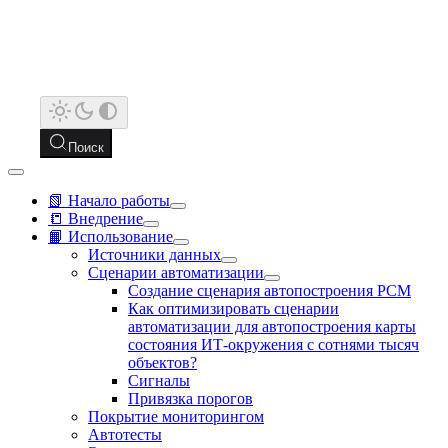
Поиск
📗 Начало работы
📒 Внедрение
📙 Использование
Источники данных
Сценарии автоматизации
Создание сценария автопостроения РСМ
Как оптимизировать сценарии
автоматизации для автопостроения карты
состояния ИТ-окружения с сотнями тысяч
объектов?
Сигналы
Привязка порогов
Покрытие мониторингом
Автотесты