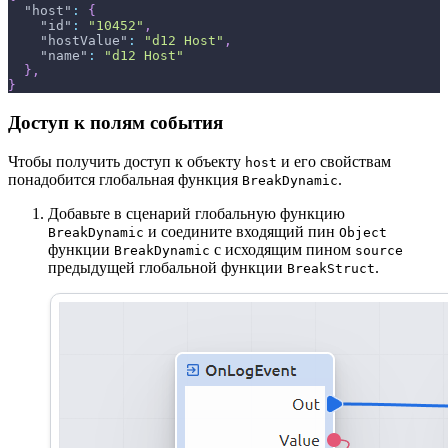
"host"
:
{
"id"
:
"10452"
,
"hostValue"
:
"d12 Host"
,
"name"
:
"d12 Host"
}
,
}
Доступ к полям события
Чтобы получить доступ к объекту
и его свойствам
host
понадобится глобальная функция
.
BreakDynamic
Добавьте в сценарий глобальную функцию
и соедините входящий пин
BreakDynamic
Object
функции
с исходящим пином
BreakDynamic
source
предыдущей глобальной функции
.
BreakStruct