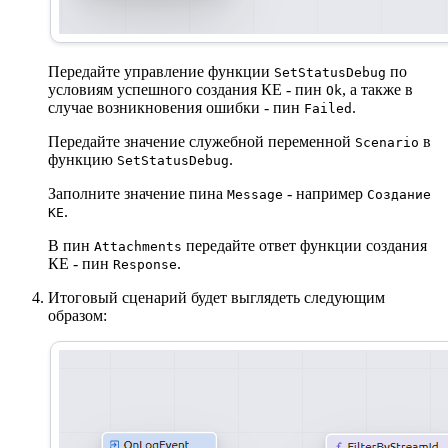
Передайте управление функции
по
SetStatusDebug
условиям успешного создания КЕ - пин
, а также в
Ok
случае возникновения ошибки - пин
.
Failed
Передайте значение служебной переменной
в
Scenario
функцию
.
SetStatusDebug
Заполните значение пина
- например
Message
Создание
.
КЕ
В пин
передайте ответ функции создания
Attachments
КЕ - пин
.
Response
Итоговый сценарий будет выглядеть следующим
образом: