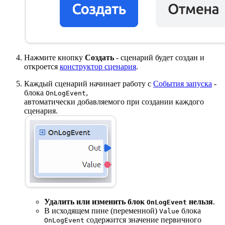
Нажмите кнопку
Создать
- сценарий будет создан и
откроется
конструктор сценария
.
Каждый сценарий начинает работу с
События запуска
-
блока
,
OnLogEvent
автоматически добавляемого при создании каждого
сценария.
Удалить или изменить блок
нельзя
.
OnLogEvent
В исходящем пине (переменной)
блока
Value
содержится значение первичного
OnLogEvent