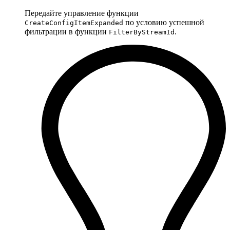
Передайте управление функции
по условию успешной
CreateConfigItemExpanded
фильтрации в функции
.
FilterByStreamId