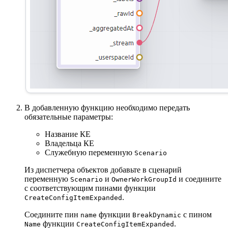
В добавленную функцию необходимо передать
обязательные параметры:
Название КЕ
Владельца КЕ
Служебную переменную
Scenario
Из диспетчера объектов добавьте в сценарий
переменную
и
и соедините
Scenario
OwnerWorkGroupId
с соответствующим пинами функции
.
CreateConfigItemExpanded
Соедините пин
функции
с пином
name
BreakDynamic
функции
.
Name
CreateConfigItemExpanded