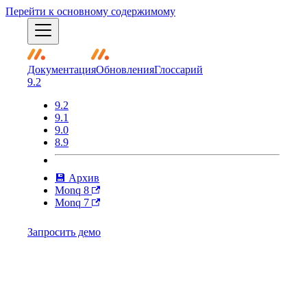
Перейти к основному содержимому
Документация
Обновления
Глоссарий
9.2
9.2
9.1
9.0
8.9
💾 Архив
Monq 8
Monq 7
Запросить демо