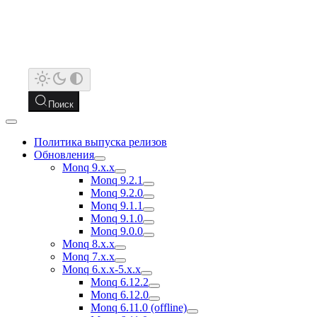
Поиск
Политика выпуска релизов
Обновления
Monq 9.x.x
Monq 9.2.1
Monq 9.2.0
Monq 9.1.1
Monq 9.1.0
Monq 9.0.0
Monq 8.x.x
Monq 7.x.x
Monq 6.x.x-5.x.x
Monq 6.12.2
Monq 6.12.0
Monq 6.11.0 (offline)