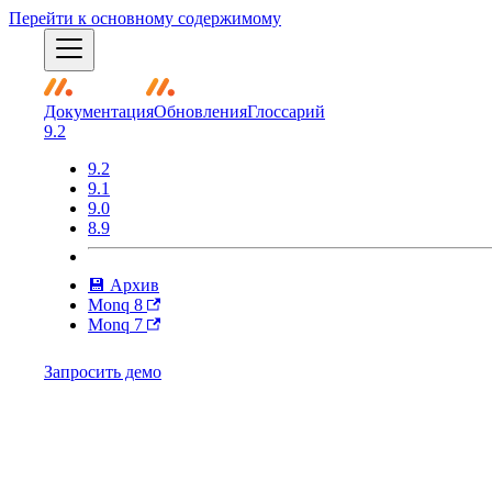
Перейти к основному содержимому
Документация
Обновления
Глоссарий
9.2
9.2
9.1
9.0
8.9
💾 Архив
Monq 8
Monq 7
Запросить демо