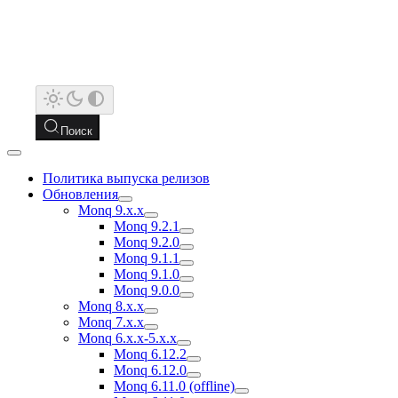
Поиск
Политика выпуска релизов
Обновления
Monq 9.x.x
Monq 9.2.1
Monq 9.2.0
Monq 9.1.1
Monq 9.1.0
Monq 9.0.0
Monq 8.x.x
Monq 7.x.x
Monq 6.x.x-5.x.x
Monq 6.12.2
Monq 6.12.0
Monq 6.11.0 (offline)