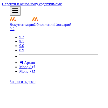
Перейти к основному содержимому
Документация
Обновления
Глоссарий
9.2
9.2
9.1
9.0
8.9
💾 Архив
Monq 8
Monq 7
Запросить демо