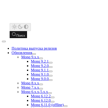
Поиск
Политика выпуска релизов
Обновления
Monq 9.x.x
Monq 9.2.1
Monq 9.2.0
Monq 9.1.1
Monq 9.1.0
Monq 9.0.0
Monq 8.x.x
Monq 7.x.x
Monq 6.x.x-5.x.x
Monq 6.12.2
Monq 6.12.0
Monq 6.11.0 (offline)