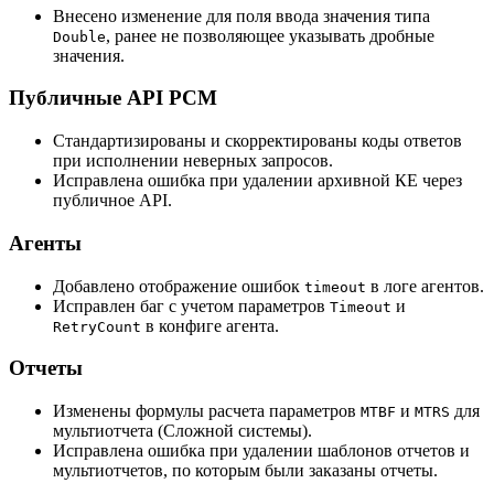
Внесено изменение для поля ввода значения типа
, ранее не позволяющее указывать дробные
Double
значения.
Публичные API РСМ
Стандартизированы и скорректированы коды ответов
при исполнении неверных запросов.
Исправлена ошибка при удалении архивной КЕ через
публичное API.
Агенты
Добавлено отображение ошибок
в логе агентов.
timeout
Исправлен баг с учетом параметров
и
Timeout
в конфиге агента.
RetryCount
Отчеты
Изменены формулы расчета параметров
и
для
MTBF
MTRS
мультиотчета (Сложной системы).
Исправлена ошибка при удалении шаблонов отчетов и
мультиотчетов, по которым были заказаны отчеты.