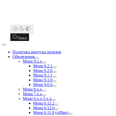
Поиск
Политика выпуска релизов
Обновления
Monq 9.x.x
Monq 9.2.1
Monq 9.2.0
Monq 9.1.1
Monq 9.1.0
Monq 9.0.0
Monq 8.x.x
Monq 7.x.x
Monq 6.x.x-5.x.x
Monq 6.12.2
Monq 6.12.0
Monq 6.11.0 (offline)