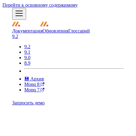
Перейти к основному содержимому
Документация
Обновления
Глоссарий
9.2
9.2
9.1
9.0
8.9
💾 Архив
Monq 8
Monq 7
Запросить демо