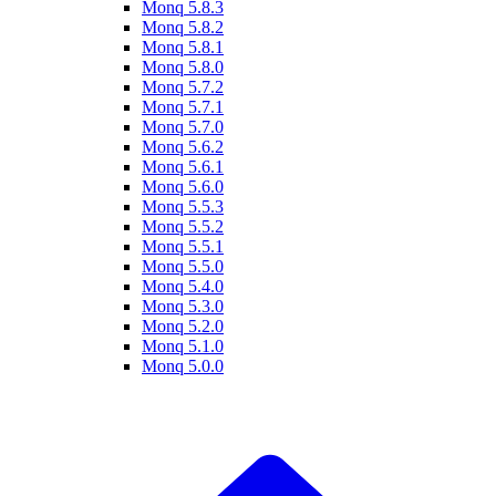
Monq 5.8.3
Monq 5.8.2
Monq 5.8.1
Monq 5.8.0
Monq 5.7.2
Monq 5.7.1
Monq 5.7.0
Monq 5.6.2
Monq 5.6.1
Monq 5.6.0
Monq 5.5.3
Monq 5.5.2
Monq 5.5.1
Monq 5.5.0
Monq 5.4.0
Monq 5.3.0
Monq 5.2.0
Monq 5.1.0
Monq 5.0.0